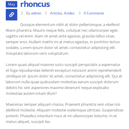
rhoncus
May
By
admin
Articles
,
Asides
0 Comments
Quisque elementum nibh at dolor pellentesque, a eleifend
libero pharetra. Mauris neque felis, volutpat nec ullamcorper eget,
sagittis vel enim. Nam sit amet ante egestas, gravida tellus vitae,
semper eros. Nullam mattis mi at metus egestas, in porttitor lectus
sodales. Lorem ipsum dolor sit amet, consectetur adipisicing elit.
Voluptate laborum vero voluptatum.
Lorem quasi aliquid maiores iusto suscipit perspiciatis a aspernatur
et fuga repudiandae deleniti excepturi nesciunt animi reprehenderit
similique sit. ipsum dolor sit amet, consectetur adipisicing elit. Qui at
laborum nulla quae quibusdam molestias earum suscipit dolorum
debitis hic sint asperiores maxime deserunt neque explicabo
molestiae autem totam illum?
Maecenas semper aliquam massa. Praesent pharetra sem vitae nisi
eleifend molestie. Aliquam molestie scelerisque ultricies. Suspendisse
potenti. Phasellus interdum risus at mi ullamcorper lobortis. In et
metus aliquet, suscipit leo.