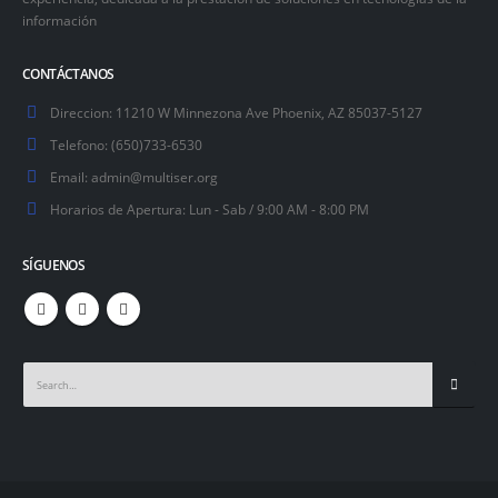
información
CONTÁCTANOS
Direccion:
11210 W Minnezona Ave Phoenix, AZ 85037-5127
Telefono:
(650)733-6530
Email:
admin@multiser.org
Horarios de Apertura:
Lun - Sab / 9:00 AM - 8:00 PM
SÍGUENOS