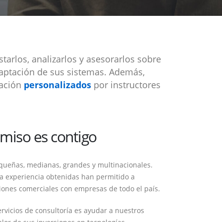
tarlos, analizarlos y asesorarlos sobre
daptación de sus sistemas. Además,
tación
personalizados
por instructores
iso es contigo
queñas, medianas, grandes y multinacionales.
 la experiencia obtenidas han permitido a
ciones comerciales con empresas de todo el país.
rvicios de consultoría es ayudar a nuestros