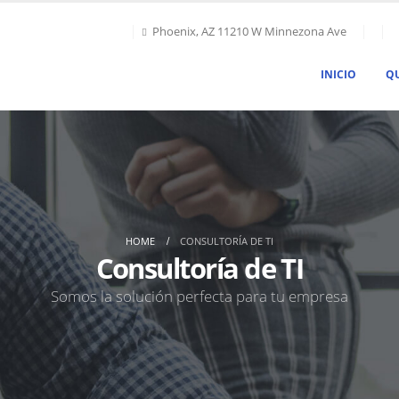
Phoenix, AZ 11210 W Minnezona Ave
INICIO
Q
HOME
CONSULTORÍA DE TI
Consultoría de TI
Somos la solución perfecta para tu empresa