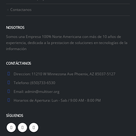
Contactanos
NOSOTROS
Somos una Empresa 100% Norte Americana con más de 10 años de
experiencia, dedicada a la prestacion de soluciones en tecnologías de la
información
CONTÁCTANOS
Direccion:
11210 W Minnezona Ave Phoenix, AZ 85037-5127
Telefono:
(650)733-6530
Email:
admin@multiser.org
Horarios de Apertura:
Lun - Sab / 9:00 AM - 8:00 PM
SÍGUENOS