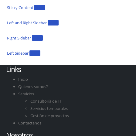
Sticky Content
Brand
Left and Right Sidebar
Brand
Right Sidebar
Brand
Left Sidebar
Brand
Links
Inicio
Quienes somos?
Servicios
Consultoría de TI
Servicios temporales
Gestión de proyectos
Contactanos
Nosotros