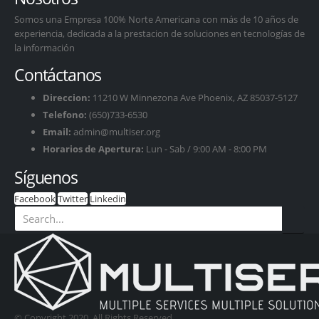
Somos una Empresa 100% Norte Americana con más de 10 años de
experiencia, dedicada a la prestacion de soluciones en tecnologías de
la información
Contáctanos
Direccion:
11210 W Minnezona Ave Phoenix, AZ 85037-5127
Telefono:
(650)733-6530
Email:
admin@multiser.org
Horarios de Apertura:
Lun - Sab / 9:00 AM - 8:00 PM
Síguenos
Facebook
Twitter
Linkedin
© Copyright 2020. All Rights Reserved.