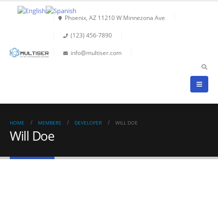
Phoenix, AZ 11210 W Minnezona Ave
(123) 456-7890
info@multiser.com
HOME
MEMBERS
DEVELOPER
WILL DOE
Will Doe