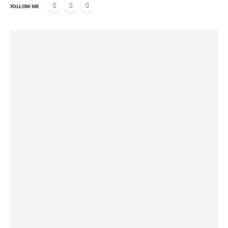
FOLLOW ME
LINKS
Inicio
Quienes somos?
Servicios
Consultoría de TI
Servicios temporales
Gestión de proyectos
Contactanos