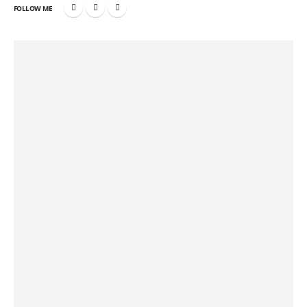
FOLLOW ME
LINKS
Inicio
Quienes somos?
Servicios
Consultoría de TI
Servicios temporales
Gestión de proyectos
Contactanos