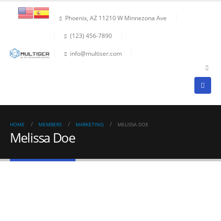
Phoenix, AZ 11210 W Minnezona Ave
(123) 456-7890
info@multiser.com
HOME
MEMBERS
MARKETING
MELISSA DOE
Melissa Doe