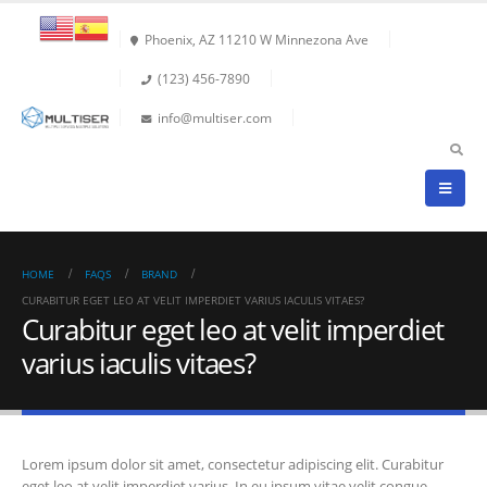
Phoenix, AZ 11210 W Minnezona Ave
(123) 456-7890
info@multiser.com
HOME
FAQS
BRAND
CURABITUR EGET LEO AT VELIT IMPERDIET VARIUS IACULIS VITAES?
Curabitur eget leo at velit imperdiet
varius iaculis vitaes?
Lorem ipsum dolor sit amet, consectetur adipiscing elit. Curabitur
eget leo at velit imperdiet varius. In eu ipsum vitae velit congue