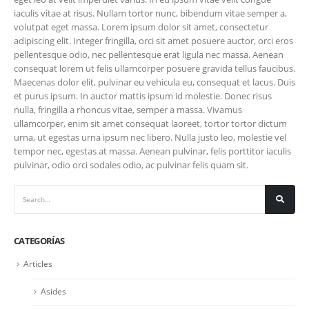
iaculis vitae at risus. Nullam tortor nunc, bibendum vitae semper a,
volutpat eget massa. Lorem ipsum dolor sit amet, consectetur
adipiscing elit. Integer fringilla, orci sit amet posuere auctor, orci eros
pellentesque odio, nec pellentesque erat ligula nec massa. Aenean
consequat lorem ut felis ullamcorper posuere gravida tellus faucibus.
Maecenas dolor elit, pulvinar eu vehicula eu, consequat et lacus. Duis
et purus ipsum. In auctor mattis ipsum id molestie. Donec risus
nulla, fringilla a rhoncus vitae, semper a massa. Vivamus
LINKS
ullamcorper, enim sit amet consequat laoreet, tortor tortor dictum
urna, ut egestas urna ipsum nec libero. Nulla justo leo, molestie vel
Inicio
tempor nec, egestas at massa. Aenean pulvinar, felis porttitor iaculis
pulvinar, odio orci sodales odio, ac pulvinar felis quam sit.
Quienes somos?
Servicios
Consultoría de TI
CATEGORÍAS
Servicios temporales
Articles
Gestión de proyectos
Asides
Contactanos